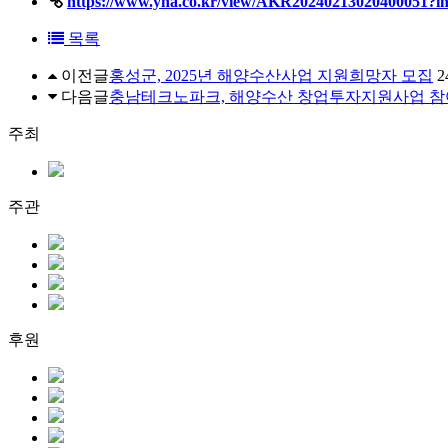
https://www.yna.co.kr/view/AKR20240213020400051?i
목록
이전글
홍성군, 2025년 해양수산사업 지원희망자 모집
2
다음글
충남테크노파크, 해양수산 창업투자지원사업 참
주최
주관
후원