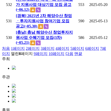
532
가 지원사업 대상기업 모집 공고
553
2025-05-20
(~06.12)
[경북] 2025년 2차 해양수산 창업
531
ㆍ투자지원사업 참여기업 모집
590
2025-05-13
공고(~05.30)
[충남] 충남 해양수산 창업투자지
530
원사업 수혜기업 모집(3차)
586
2025-05-12
(~05.21)
처음
1
페이지
2
페이지
3
페이지
4
페이지
5
페이지
6
페이지
7
페
이지
열린
8
페이지
9
페이지
10
페이지
다음
맨끝
주최
주관
후원